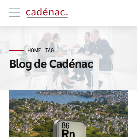
HOME
TAG
Blog de Cadénac