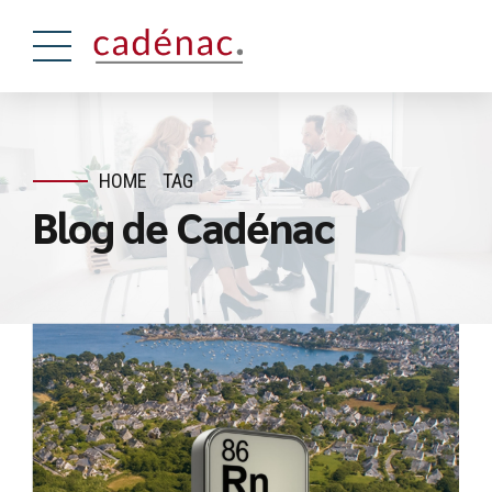
HOME
TAG
Blog de Cadénac