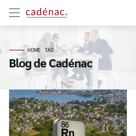
HOME
TAG
Blog de Cadénac