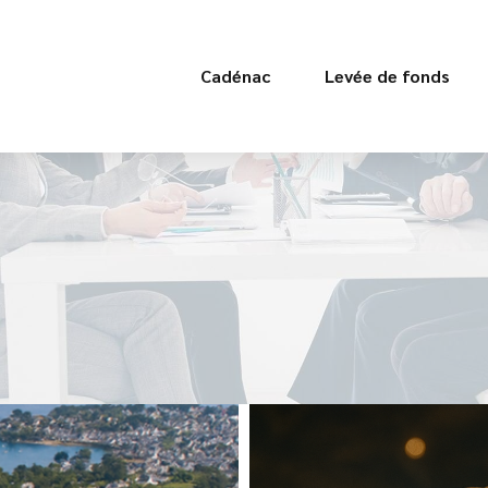
Cadénac
Levée de fonds