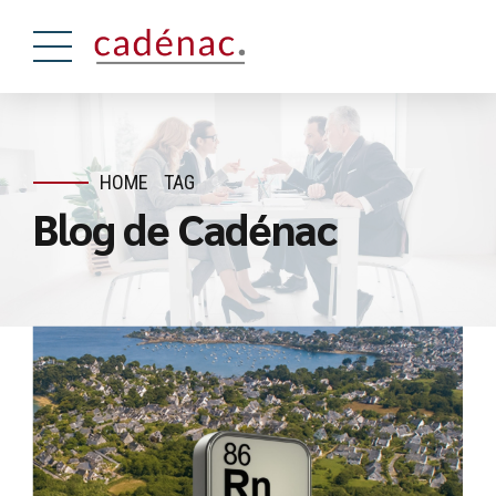
HOME
TAG
Blog de Cadénac